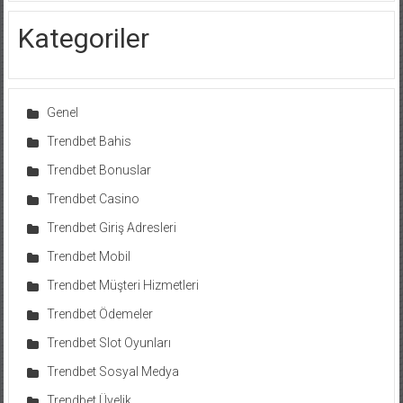
Kategoriler
Genel
Trendbet Bahis
Trendbet Bonuslar
Trendbet Casino
Trendbet Giriş Adresleri
Trendbet Mobil
Trendbet Müşteri Hizmetleri
Trendbet Ödemeler
Trendbet Slot Oyunları
Trendbet Sosyal Medya
Trendbet Üyelik