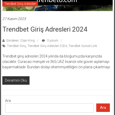
Trendbet Giriş Adresleri
27 Kasım 2023
Trendbet Giriş Adresleri 2024
Gönderen: Ozan King
0 yorum
Trendbet Giriş
,
Trendbet Giriş Adresleri 2024
,
Trendbet Güncel Link
Trendbet giriş adresleri 2024 yılında da bloğumuzda karşınızda
olacaktır. Curacao menşeli ve 365/JAZ lisanslı site güven aşılamayı
başarmaktadır. Bundan dolayı ehemmiyetliliğini ön plana çıkartmayı
Devamını Oku
Ara
Ara