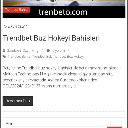
Trendbet Bahis
17 Ekim 2024
Trendbet Buz Hokeyi Bahisleri
Gönderen: Ozan King
0 yorum
Trendbet Bahis
,
Trendbet Bet
,
Trendbet Buz Hokeyi
Betçilerine Trendbet buz hokeyi bahisleri ile bet almayı sunmaktadır.
Maltech Technology N.V. şirketindeki elegantlığıyla tanınan site;
seçenekleriyle revaçtadır. Ayrıca Curacao kökeninden
OGL/2024/123/0137 lisans numarasıyla
Devamını Oku
Ara