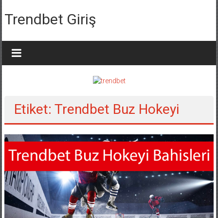
İçeriğe
geç
Trendbet Giriş
Etiket: Trendbet Buz Hokeyi