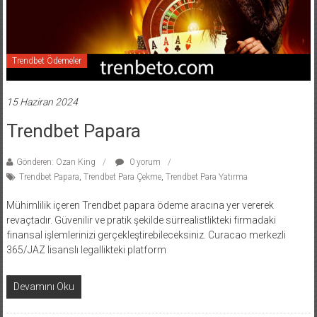
Trendbet Ödemeler
15 Haziran 2024
Trendbet Papara
Gönderen: Ozan King
0 yorum
Trendbet Papara
,
Trendbet Para Çekme
,
Trendbet Para Yatırma
Mühimlilik içeren Trendbet papara ödeme aracına yer vererek
revaçtadır. Güvenilir ve pratik şekilde sürrealistlikteki firmadaki
finansal işlemlerinizi gerçekleştirebileceksiniz. Curacao merkezli
365/JAZ lisanslı legallikteki platform
Devamını Oku