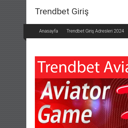
İçeriğe
geç
Trendbet Giriş
Anasayfa
Trendbet Giriş Adresleri 2024