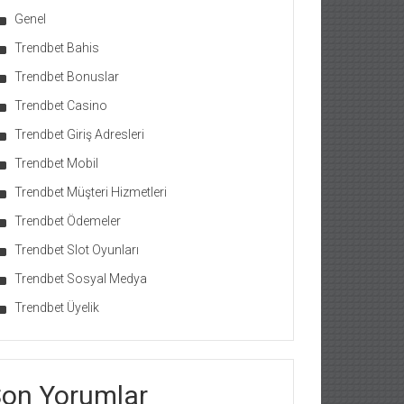
Genel
Trendbet Bahis
Trendbet Bonuslar
Trendbet Casino
Trendbet Giriş Adresleri
Trendbet Mobil
Trendbet Müşteri Hizmetleri
Trendbet Ödemeler
Trendbet Slot Oyunları
Trendbet Sosyal Medya
Trendbet Üyelik
on Yorumlar