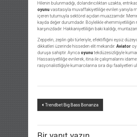
Hilenin bulunmadığı, dolandırıcılıktan uzakta, entr
oyunu
vasıtasıyla muvaffakiyetliliğe evrilen yanıyla 
içeren tutumuyla sektörel açıdan muazzamdır. Memnun
kayda değer durumdadır. Böylelikle ehemmiyetliliğin 
karşınızdadır. Hakkaniyetliliğin baki kaldığı, muntaza
Zeppelin, zeplin gibi türleriyle, efektifliğini eşsiz dü
dikkatleri üzerinde hisseden elit mekandır.
Aviator
oyu
duruşa sahiptir. Ayrıca
oyunu
tekdüzesizliğiyle kumar
Hassasiyetliliğe evrilerek, itina ile çalışmalarını ida
rasyonalistliğiyle kumarcılarına sıra dışı faaliyetleri u
Yazı
Trendbet Big Bass Bonanza
dolaşımı
Bir yanıt yazın