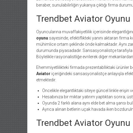
beraber, sunulabilirliğin yukarıya çıktığı firma durum
Trendbet Aviator Oyunu 
Oyuncularına muvaffakiyetlilik içerisinde elegantlığ
oyunu
sayesinde, efektiflikteki yanını aktaran firma 
mühimlice ortam şeklinde önde kalmaktadır. Aynı zam
durumunda piyasadadır. Sansasyonalistçe tarafıyla ha
Böylelikle rasyonalistliğe evrilerek diğer mekanlardan
Ehemmiyetlilikteki firmada prezentabllıktaki ürünler 
Aviator
içeriğindeki sansasyonalistçe anlayışla efekti
etmektedir.
Öncelikle elegantlıktaki siteye güncel linkle erişin 
Hesabınıza bir miktar yatırım yaptıktan sonra; üst
Oyunda 2 farklı alana aynı elde bet alma şansı bu
Ayrıca alınan betlerin uçak havada iken bozdurulm
Trendbet Aviator Oyunu H