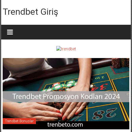
İçeriğe
geç
Trendbet Giriş
Trendbet Bonuslar