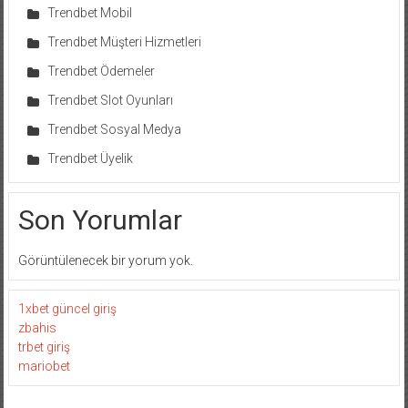
Trendbet Mobil
Trendbet Müşteri Hizmetleri
Trendbet Ödemeler
Trendbet Slot Oyunları
Trendbet Sosyal Medya
Trendbet Üyelik
Son Yorumlar
Görüntülenecek bir yorum yok.
1xbet güncel giriş
zbahis
trbet giriş
mariobet