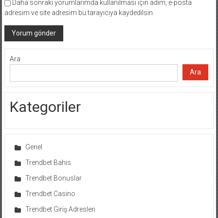
Daha sonraki yorumlarımda kullanılması için adım, e-posta
adresim ve site adresim bu tarayıcıya kaydedilsin.
Ara
Ara
Kategoriler
Genel
Trendbet Bahis
Trendbet Bonuslar
Trendbet Casino
Trendbet Giriş Adresleri