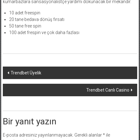
kumarbazlara sansasyonalistçe yardımı dokunacak bir mekandır.
10 adet freespin
20 tane bedava dönüş fırsatı
50 tane free spin
100 adet frespin ve çok daha fazlası
Yazı
Trendbet Üyelik
dolaşımı
Trendbet Canlı Casino
Bir yanıt yazın
E-posta adresiniz yayınlanmayacak.
Gerekli alanlar
*
ile