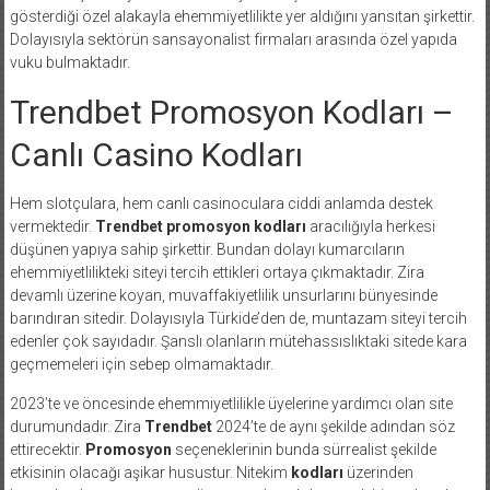
gösterdiği özel alakayla ehemmiyetlilikte yer aldığını yansıtan şirkettir.
Dolayısıyla sektörün sansayonalist firmaları arasında özel yapıda
vuku bulmaktadır.
Trendbet Promosyon Kodları –
Canlı Casino Kodları
Hem slotçulara, hem canlı casinoculara ciddi anlamda destek
vermektedir.
Trendbet promosyon kodları
aracılığıyla herkesi
düşünen yapıya sahip şirkettir. Bundan dolayı kumarcıların
ehemmiyetlilikteki siteyi tercih ettikleri ortaya çıkmaktadır. Zira
devamlı üzerine koyan, muvaffakiyetlilik unsurlarını bünyesinde
barındıran sitedir. Dolayısıyla Türkide’den de, muntazam siteyi tercih
edenler çok sayıdadır. Şanslı olanların mütehassıslıktaki sitede kara
geçmemeleri için sebep olmamaktadır.
2023’te ve öncesinde ehemmiyetlilikle üyelerine yardımcı olan site
durumundadır. Zira
Trendbet
2024’te de aynı şekilde adından söz
ettirecektir.
Promosyon
seçeneklerinin bunda sürrealist şekilde
etkisinin olacağı aşikar husustur. Nitekim
kodları
üzerinden